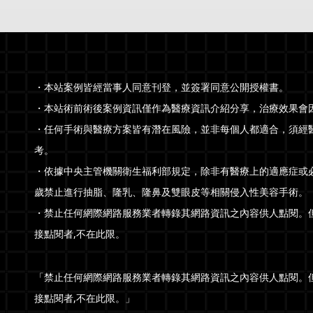
・本站案例皆經當事人同意刊登，並簽署同意公開授權書。
・本站術前術後案例資訊僅作為醫療資訊介紹分享，治療效果會
・任何手術與醫療方案皆有潛在風險，並非每個人都適合，須經
考。
・依據中央主管機關衛生福利部規定，除非有醫療上的適應症或
歲禁止進行抽脂、隆乳、隆鼻及雙眼皮等相關侵入性美容手術。
・禁止任何網際網路服務業者轉錄其網路資訊之內容供人點閱。但
接點閱者,不在此限。
「禁止任何網際網路服務業者轉錄其網路資訊之內容供人點閱。但
接點閱者,不在此限。」