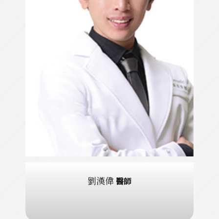
劉漢偉
醫師