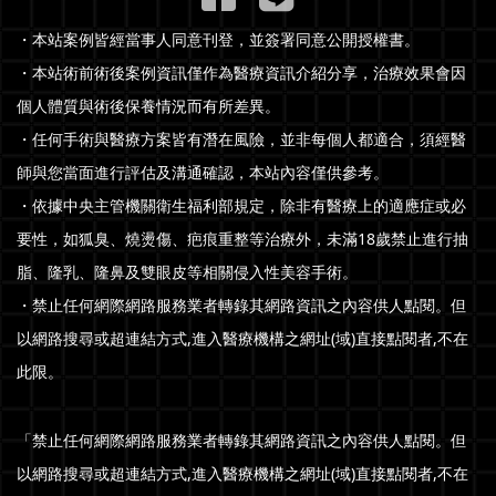
・本站案例皆經當事人同意刊登，並簽署同意公開授權書。
・本站術前術後案例資訊僅作為醫療資訊介紹分享，治療效果會因
個人體質與術後保養情況而有所差異。
・任何手術與醫療方案皆有潛在風險，並非每個人都適合，須經醫
師與您當面進行評估及溝通確認，本站內容僅供參考。
・依據中央主管機關衛生福利部規定，除非有醫療上的適應症或必
要性，如狐臭、燒燙傷、疤痕重整等治療外，未滿18歲禁止進行抽
脂、隆乳、隆鼻及雙眼皮等相關侵入性美容手術。
・禁止任何網際網路服務業者轉錄其網路資訊之內容供人點閱。但
以網路搜尋或超連結方式,進入醫療機構之網址(域)直接點閱者,不在
此限。
「禁止任何網際網路服務業者轉錄其網路資訊之內容供人點閱。但
以網路搜尋或超連結方式,進入醫療機構之網址(域)直接點閱者,不在