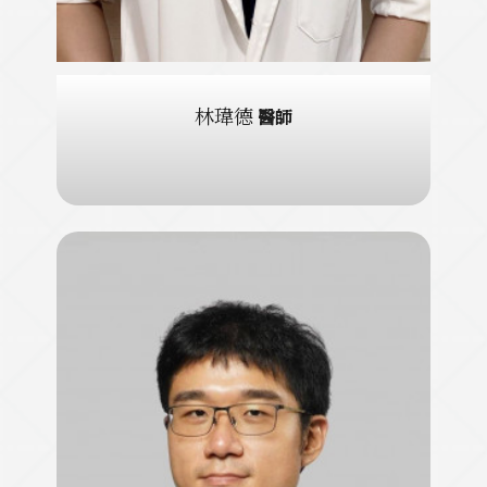
林瑋德
醫師