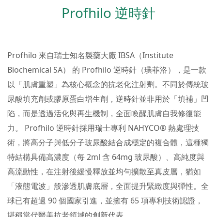
Profhilo 逆時針
Profhilo 來自瑞士知名製藥大廠 IBSA（Institute
Biochemical SA） 的 Profhilo 逆時針（璞菲洛），是一款
以「肌膚重塑」為核心概念的抗老化注射劑。不同於傳統玻
尿酸填充劑或膠原蛋白增生劑，逆時針並非用於「填補」凹
陷，而是透過活化與再生機制，全面喚醒肌膚自我修復能
力。 Profhilo 逆時針採用瑞士專利 NAHYCO® 熱處理技
術，將高分子與低分子玻尿酸結合成穩定的複合體，這種獨
特結構具備高濃度（每 2ml 含 64mg 玻尿酸）、高純度與
高流動性，在注射後緩慢釋放並均勻擴散至真皮層，猶如
「液態電波」般滲透肌膚底層，全面提升緊緻度與彈性。全
球已有超過 90 個國家引進，並擁有 65 項專利技術認證，
堪稱當代醫美抗老領域的創新代表。