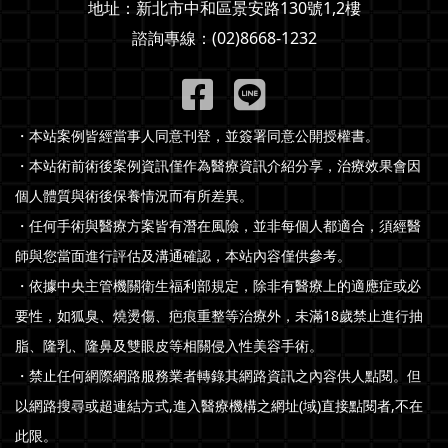
地址：
新北市中和區景安路130號1,2樓
諮詢專線：
(02)8668-1232
・本站案例皆經當事人同意刊登，並簽署同意公開授權書。
・本站術前術後案例資訊僅作為醫療資訊介紹分享，治療效果會因
個人體質與術後保養情況而有所差異。
・任何手術與醫療方案皆有潛在風險，並非每個人都適合，須經醫
師與您當面進行評估及溝通確認，本站內容僅供參考。
・依據中央主管機關衛生福利部規定，除非有醫療上的適應症或必
要性，如狐臭、燒燙傷、疤痕重整等治療外，未滿18歲禁止進行抽
脂、隆乳、隆鼻及雙眼皮等相關侵入性美容手術。
・禁止任何網際網路服務業者轉錄其網路資訊之內容供人點閱。但
以網路搜尋或超連結方式,進入醫療機構之網址(域)直接點閱者,不在
此限。