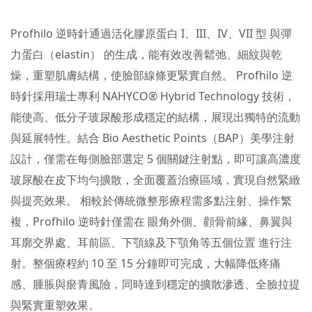
Profhilo 逆時針通過活化膠原蛋白 I、III、IV、VII 型 與彈
力蛋白（elastin） 的生成，能有效改善鬆弛、細紋與乾
燥，重塑肌膚結構，使臉部線條更緊實自然。 Profhilo 逆
時針採用瑞士專利 NAHYCO® Hybrid Technology 技術，
能使高、低分子玻尿酸形成穩定的結構，展現出獨特的流動
與延展特性。結合 Bio Aesthetic Points（BAP）美學注射
設計，僅需在每側臉部選定 5 個關鍵注射點，即可讓高濃度
玻尿酸在皮下均勻擴散，全面覆蓋治療區域，實現自然緊緻
與提亮效果。 相較於傳統微整形療程需多點注射、操作繁
複，Profhilo 逆時針僅需在 眼角外側、顴骨前緣、鼻翼與
耳廓交界處、耳前區、下顎線及下顎角等五個位置 進行注
射。整個療程約 10 至 15 分鐘即可完成，大幅降低疼痛
感、腫脹與瘀青風險，同時達到穩定的擴散滲透、全臉拉提
與緊實重塑效果。