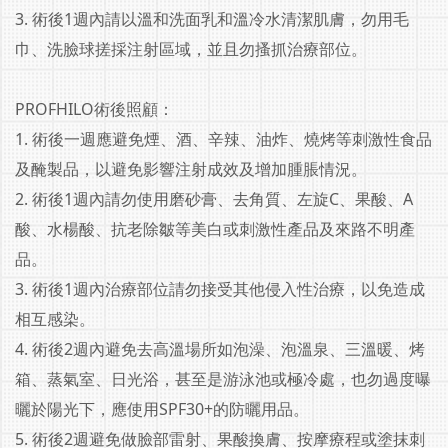
3. 術後1週內請以溫和洗面乳和溫冷水清潔肌膚，勿用毛
巾、洗臉球搓採注射區域，並且勿搔抓治療部位。
PROFHILO術後照顧：
1. 術後一週應避免煙、酒、辛辣、油炸、燒烤等刺激性食品
及醃製品，以避免影響注射成效及增加腫脹情況。
2. 術後1週內請勿使用磨砂膏、去角質、左旋C、果酸、A
酸、水楊酸、抗老除皺等美白或刺激性產品及來路不明產
品。
3. 術後1週內治療部位請勿接受其他侵入性治療，以免造成
相互感染。
4. 術後2週內避免去高溫場所如泡澡、泡溫泉、三溫暖、烤
箱、蒸氣室、日光浴，甚至是游泳池或極冷處，也勿過度曝
曬於陽光下，應使用SPF30+的防曬用品。
5. 術後2週避免做臉部雷射、果酸換膚、按摩療程或塗抹刺