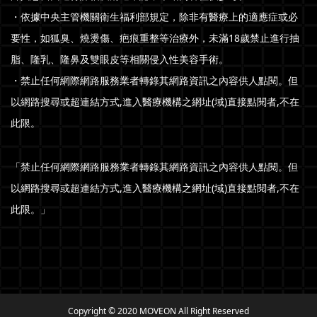
・依據中央主管機關衛生福利部規定，除非有醫療上的適應症或必
要性，如狐臭、燒燙傷、疤痕重整等治療外，未滿18歲禁止進行抽
脂、隆乳、隆鼻及雙眼皮等相關侵入性美容手術。
・禁止任何網際網路服務業者轉錄其網路資訊之內容供人點閱。但
以網路搜尋或超連結方式,進入醫療機構之網址(域)直接點閱者,不在
此限。
「禁止任何網際網路服務業者轉錄其網路資訊之內容供人點閱。但
以網路搜尋或超連結方式,進入醫療機構之網址(域)直接點閱者,不在
此限。」
Copyright © 2020 MOVEON All Right Reserved