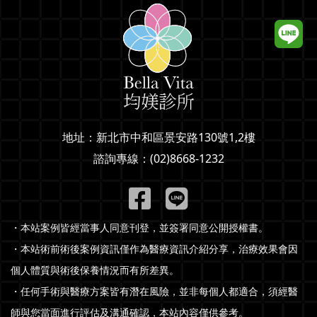
地址：
新北市中和區景安路130號1,2樓
諮詢專線：
(02)8668-1232
・本站案例皆經當事人同意刊登，並簽署同意公開授權書。
・本站術前術後案例資訊僅作為醫療資訊介紹分享，治療效果會因
個人體質與術後保養情況而有所差異。
・任何手術與醫療方案皆有潛在風險，並非每個人都適合，須經醫
師與您當面進行評估及溝通確認，本站內容僅供參考。