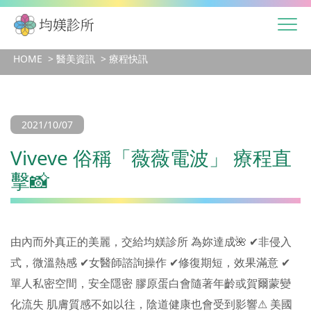
HOME
醫美資訊
療程快訊
2021/10/07
Viveve 俗稱「薇薇電波」 療程直
擊📸
由內而外真正的美麗，交給均媄診所 為妳達成🌺 ✔非侵入
式，微溫熱感 ✔女醫師諮詢操作 ✔修復期短，效果滿意 ✔
單人私密空間，安全隱密 膠原蛋白會隨著年齡或賀爾蒙變
化流失 肌膚質感不如以往，陰道健康也會受到影響⚠ 美國