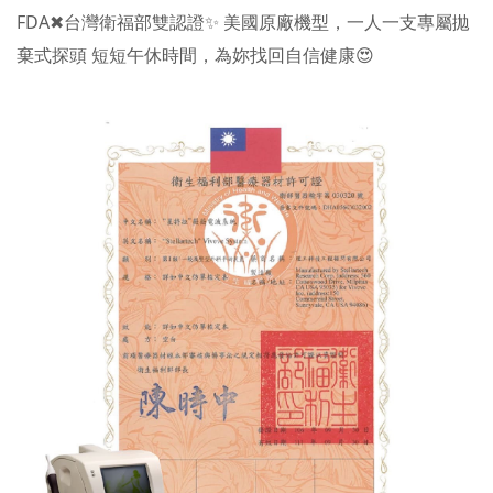
FDA✖台灣衛福部雙認證✨ 美國原廠機型，一人一支專屬拋
棄式探頭 短短午休時間，為妳找回自信健康😍