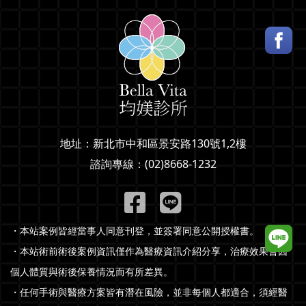
地址：
新北市中和區景安路130號1,2樓
諮詢專線：
(02)8668-1232
・本站案例皆經當事人同意刊登，並簽署同意公開授權書。
・本站術前術後案例資訊僅作為醫療資訊介紹分享，治療效果會因
個人體質與術後保養情況而有所差異。
・任何手術與醫療方案皆有潛在風險，並非每個人都適合，須經醫