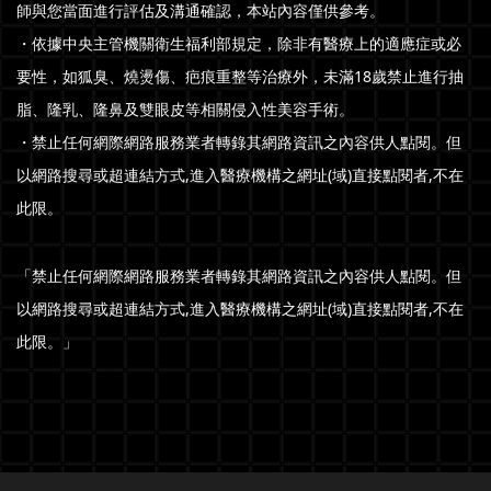
師與您當面進行評估及溝通確認，本站內容僅供參考。
・依據中央主管機關衛生福利部規定，除非有醫療上的適應症或必
要性，如狐臭、燒燙傷、疤痕重整等治療外，未滿18歲禁止進行抽
脂、隆乳、隆鼻及雙眼皮等相關侵入性美容手術。
・禁止任何網際網路服務業者轉錄其網路資訊之內容供人點閱。但
以網路搜尋或超連結方式,進入醫療機構之網址(域)直接點閱者,不在
此限。
「禁止任何網際網路服務業者轉錄其網路資訊之內容供人點閱。但
以網路搜尋或超連結方式,進入醫療機構之網址(域)直接點閱者,不在
此限。」