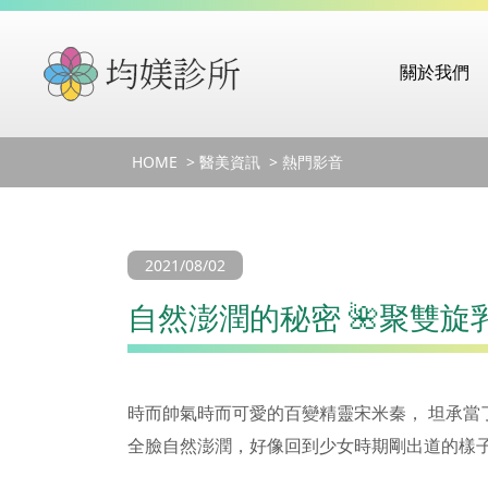
關於我們
HOME
醫美資訊
熱門影音
2021/08/02
自然澎潤的秘密 🌺聚雙旋乳
時而帥氣時而可愛的百變精靈宋米秦， 坦承當了
全臉自然澎潤，好像回到少女時期剛出道的樣子(笑