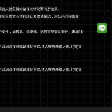
因個人體質與術後保養情況而有所差異。
醫師與您當面進行評估及溝通確認，本站內容僅供參
必要性，如狐臭、燒燙傷、疤痕重整等治療外，未滿18
以網路搜尋或超連結方式,進入醫療機構之網址(域)直
以網路搜尋或超連結方式,進入醫療機構之網址(域)直