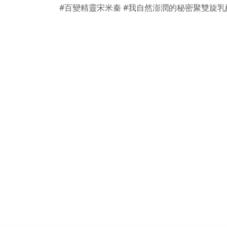
#百變精靈宋米秦 #我自然澎潤的秘密聚雙旋乳酸 #