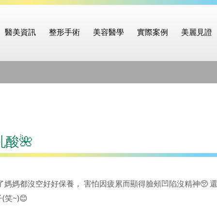
醫美資訊
整形手術
美容醫學
實際案例
美麗見證
酸🌺
媽媽都沒空好好保養， 害怕因疲累而顯得臉頰凹陷沒精神🥺 還好
~)😊